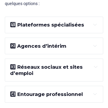
quelques options :
1️⃣ Pla
teformes spécialisées 
2️⃣ Agences d’intérim 
sélectionner des 
candidats en quelques clics
3️⃣ Ré
seaux sociaux et sites 
coûteux
d’emploi
4️⃣ E
ntourage professionnel
temps significatif