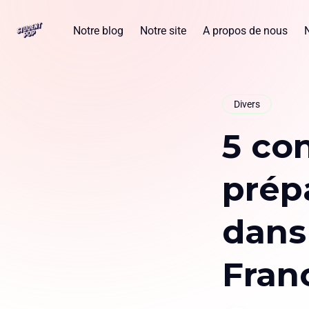
Notre blog
Notre site
A propos de nous
Divers
5 co
prépa
dans 
Fran