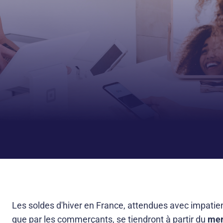
Les soldes d'hiver en France, attendues avec impati
que par les commerçants, se tiendront à partir du
mer