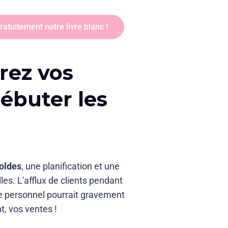
atuitement notre livre blanc !
arez vos
débuter les
soldes
, une planification et une
les. L'afflux de clients pendant
de personnel pourrait gravement
t, vos ventes !