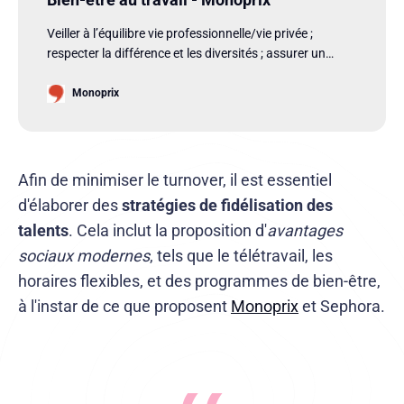
Veiller à l’équilibre vie professionnelle/vie privée ;
respecter la différence et les diversités ; assurer un
climat de respect et de confiance entre collègues et
avec ses managers ; donner du sens à la performance…
Monoprix
Autant de valeurs au cœur du groupe Monoprix.
TROUVEZ L’ÉQUILIBRE VIE PROFESSIONNELLE VIE
PERSONNELLE Chez Monoprix, nous garantissons à
chacune […]
Afin de minimiser le turnover, il est essentiel
d'élaborer des
stratégies de fidélisation des
talents
. Cela inclut la proposition d'
avantages
sociaux modernes
, tels que le télétravail, les
horaires flexibles, et des programmes de bien-être,
à l'instar de ce que proposent
Monoprix
et Sephora.